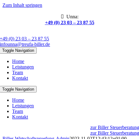
Zum Inhalt springen

Unna:
+49 (0) 23 03 – 23 87 55
+49 (0) 23 03 – 23 87 55
infounna@treufa-biller.de
Toggle Navigation
Home
Leistungen
Team
Kontakt
Toggle Navigation
Home
Leistungen
Team
Kontakt
zur Biller Steuerberatun
zur Biller Steuerberatun
Biller-Wirtschaftspruefung-Admin
2023-11-02T12:43:12+01:00